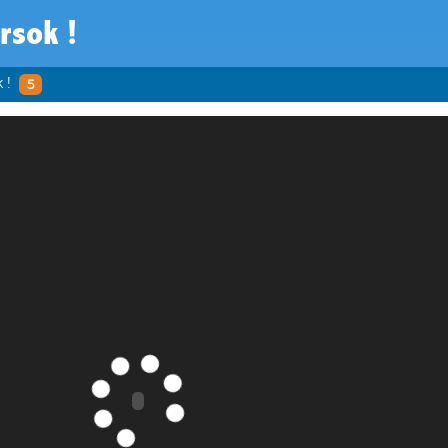
rsok !
 !
5