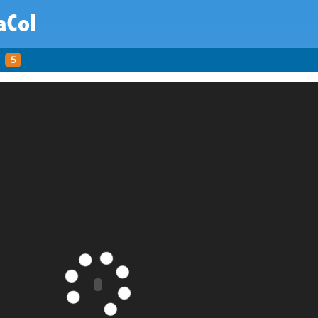
aCol
5