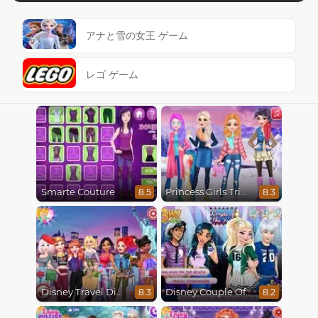
アナと雪の女王 ゲーム
レゴ ゲーム
Smarte Couture
Princess Girls Trip To Aspen
8.5
8.3
Disney Travel Diaries: City Break
Disney Couple Of The Year
8.3
8.2