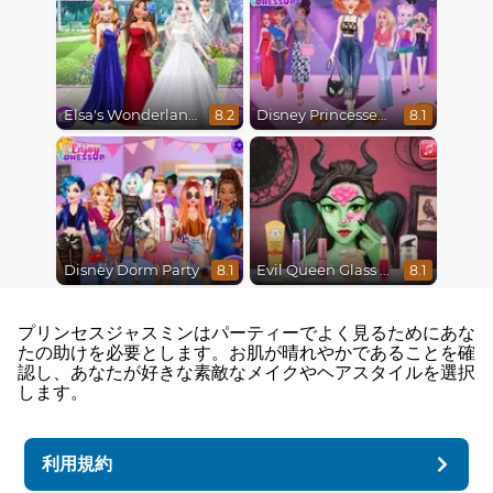
Elsa's Wonderland Wedding
Disney Princesses Runway Show
8.2
8.1
Disney Dorm Party
Evil Queen Glass Skin Routine #Influencer
8.1
8.1
プリンセスジャスミンはパーティーでよく見るためにあな
たの助けを必要とします。お肌が晴れやかであることを確
認し、あなたが好きな素敵なメイクやヘアスタイルを選択
します。
利用規約