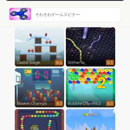
そわそわゲームスピナー
Castle Siege
Slither.io
8.4
8.3
2
Basket Champs
Bubble Charms 2
8.3
8.3