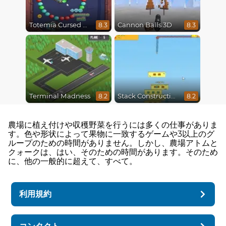
Totemia Cursed Marbles
Cannon Balls 3D
8.3
8.3
Terminal Madness
Stack Construction
8.2
8.2
農場に植え付けや収穫野菜を行うには多くの仕事がありま
す。色や形状によって果物に一致するゲームや3以上のグ
ループのための時間がありません。しかし、農場アトムと
クォークは、はい、そのための時間があります。そのため
に、他の一般的に超えて、すべて。
利用規約