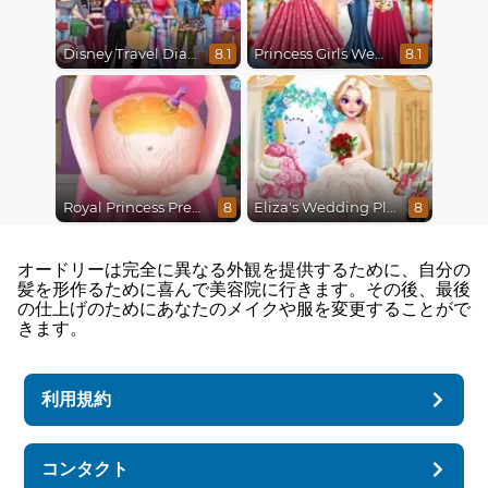
Disney Travel Diaries: City Break
Princess Girls Wedding Trip
8.1
8.1
Royal Princess Pregnant
Eliza's Wedding Planner
8
8
オードリーは完全に異なる外観を提供するために、自分の
髪を形作るために喜んで美容院に行きます。その後、最後
の仕上げのためにあなたのメイクや服を変更することがで
きます。
利用規約
コンタクト