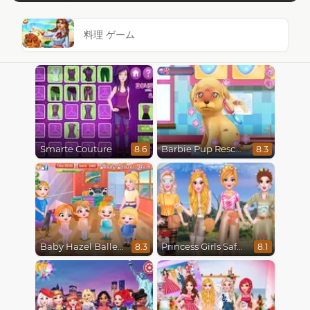
料理 ゲーム
Smarte Couture
Barbie Pup Rescue
8.6
8.3
Baby Hazel Ballerina Dance
Princess Girls Safari Trip
8.3
8.1