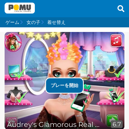
ゲーム
女の子
着せ替え
プレーを開始
Audrey's Glamorous Real Haircuts
6.7