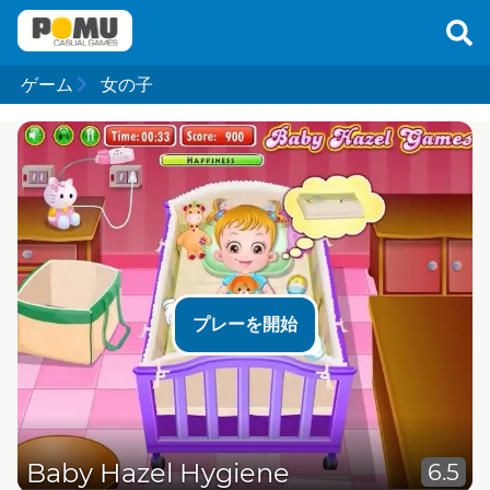
ゲーム
女の子
プレーを開始
Baby Hazel Hygiene
6.5