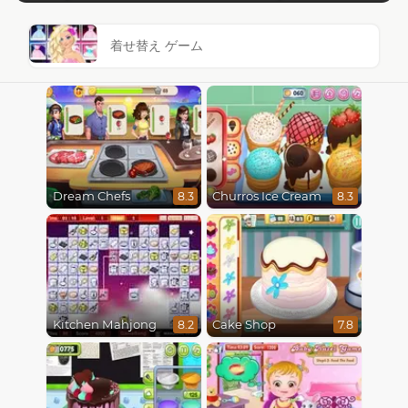
着せ替え ゲーム
Dream Chefs
Churros Ice Cream
8.3
8.3
Kitchen Mahjong
Cake Shop
8.2
7.8