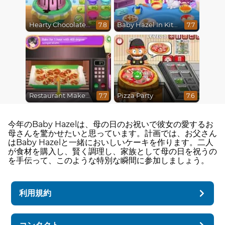
Hearty Chocolate Cake
Baby Hazel In Kitchen
7.8
7.7
Restaurant Makeover
Pizza Party
7.7
7.6
今年のBaby Hazelは、母の日のお祝いで彼女の愛するお
母さんを驚かせたいと思っています。計画では、お父さん
はBaby Hazelと一緒においしいケーキを作ります。二人
が食材を購入し、賢く調理し、家族として母の日を祝うの
を手伝って、このような特別な瞬間に参加しましょう。
利用規約