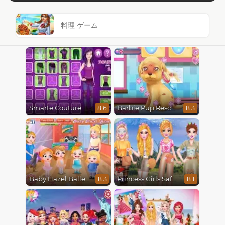
料理 ゲーム
Smarte Couture
Barbie Pup Rescue
8.6
8.3
Baby Hazel Ballerina Dance
Princess Girls Safari Trip
8.3
8.1