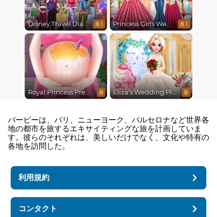
Disney Travel Diaries: City Break
Princess Girls Wedding Trip
8.1
8.1
Royal Princess Pregnant
Eliza's Wedding Planner
8
8
バービーは、パリ、ニューヨーク、バルセロナなど世界各
地の都市を旅するエキサイティングな旅を計画していま
す。彼らのそれぞれは、美しいだけでなく、文化や特有の
各地を訪問した。
利用規約
コンタクト