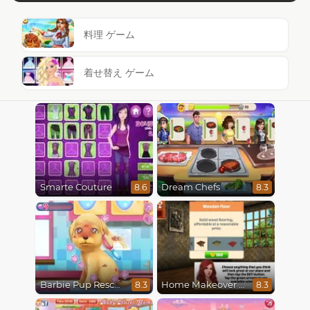
料理 ゲーム
着せ替え ゲーム
Smarte Couture
Dream Chefs
8.6
8.3
Barbie Pup Rescue
Home Makeover Hidden Object
8.3
8.3