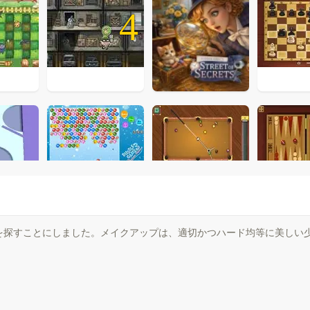
4
を探すことにしました。メイクアップは、適切かつハード均等に美しい