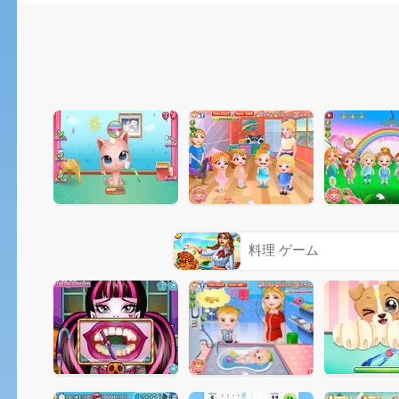
料理 ゲーム