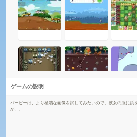
ゲームの説明
バービーは、より極端な画像を試してみたいので、彼女の服に鋲
が、。