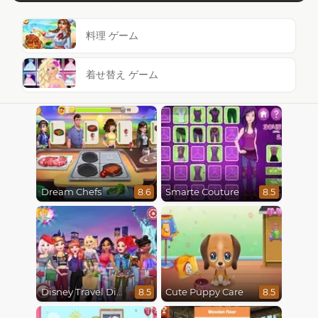
料理 ゲーム
着せ替え ゲーム
Dream Chefs
Smarte Couture
8.6
8.5
Disney Travel Diaries: City Break
Cute Puppy Care
8.5
8.5