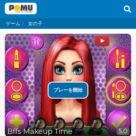
ゲーム
女の子
プレーを開始
Bffs Makeup Time
5.0