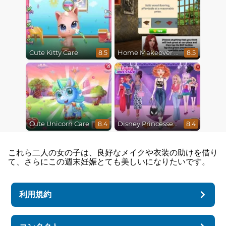
Cute Kitty Care
Home Makeover Hidden Object
8.5
8.5
Cute Unicorn Care
Disney Princesses Runway Show
8.4
8.4
これら二人の女の子は、良好なメイクや衣装の助けを借り
て、さらにこの週末妊娠とても美しいになりたいです。
利用規約