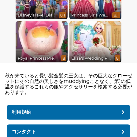
Disney Travel Diaries: City Break
Princess Girls Wedding Trip
8.1
8.1
Royal Princess Pregnant
Eliza's Wedding Planner
8
8
秋が来ていると長い髪金髪の王女は、その巨大なクローゼ
ットにその自然の美しさをmuddyingことなく、第1の低
温を保護するこれらの服やアクセサリーを検索する必要が
あります。
利用規約
コンタクト