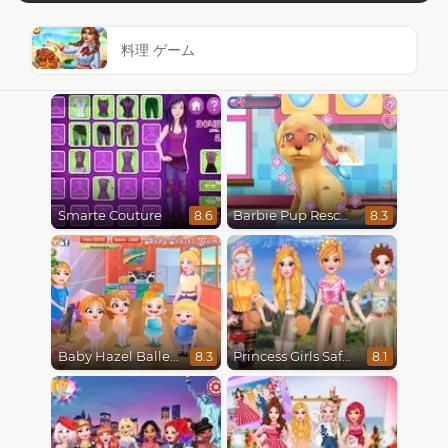
料理 ゲーム
Smarte Couture
Barbie Pup Rescue
8.6
8.3
Baby Hazel Ballerina Dance
Princess Girls Safari Trip
8.3
8.1