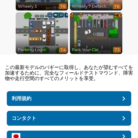
Wheely 3
Wheely 7 Detective
7.6
7.6
Parking Logic
Park Your Car
7.4
7.3
この最新モデルのバギーに取得し、あなたが望むすべてを
加速するために、完全なフィールドテストマウンド、障害
物や走行空間のすべてのメリットを享受。
利用規約
コンタクト