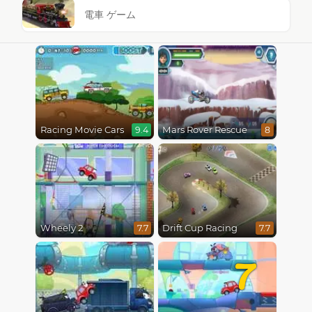
電車 ゲーム
Racing Movie Cars
Mars Rover Rescue
9.4
8
Wheely 2
Drift Cup Racing
7.7
7.7
7