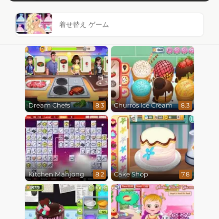
着せ替え ゲーム
Dream Chefs
Churros Ice Cream
8.3
8.3
Kitchen Mahjong
Cake Shop
8.2
7.8