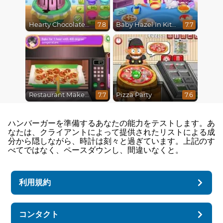
Hearty Chocolate Cake
Baby Hazel In Kitchen
7.8
7.7
Restaurant Makeover
Pizza Party
7.7
7.6
ハンバーガーを準備するあなたの能力をテストします。あ
なたは、クライアントによって提供されたリストによる成
分から隠しながら、時計は刻々と過ぎています。上記のす
べてではなく、ペースダウンし、間違いなくと。
利用規約
コンタクト