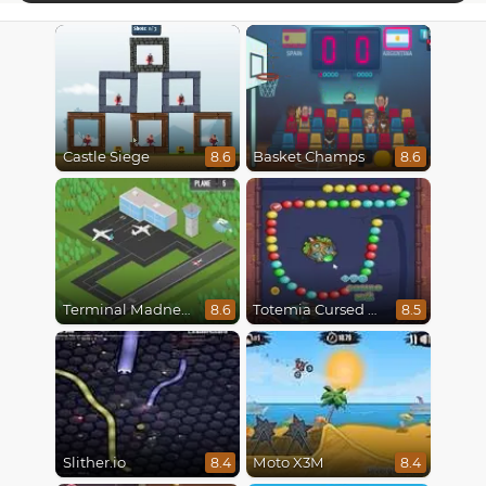
Castle Siege
Basket Champs
8.6
8.6
Terminal Madness
Totemia Cursed Marbles
8.6
8.5
Slither.io
Moto X3M
8.4
8.4