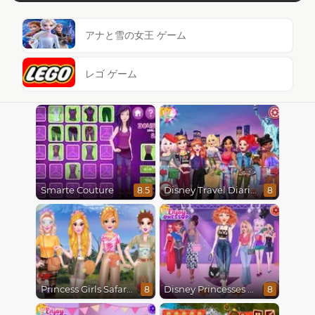
アナと雪の女王 ゲーム
レゴ ゲーム
Smarte Couture
Disney Travel Diaries: City Break
8.5
8
Princess Girls Safari Trip
Disney Princesses Runway Show
8
8