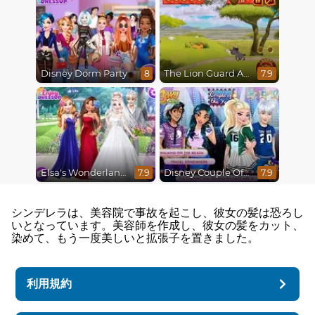
Disney Dorm Party
The Lion Guard Assemble
8
7.9
Elsa's Wonderland Wedding
Disney Couple Of The Year
7.9
7.9
シンデレラは、美容院で事故を起こし、彼女の髪は恐ろし
いとなっています。美容師を作成し、彼女の髪をカット、
染めて、もう一度美しいと拡張子を置きました。
利用規約