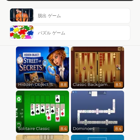
脱出 ゲーム
パズル ゲーム
Hidden Object: Street Of Secrets
Classic Backgammon
8.8
8.5
Solitaire Classic
Dominoes
8.4
8.4