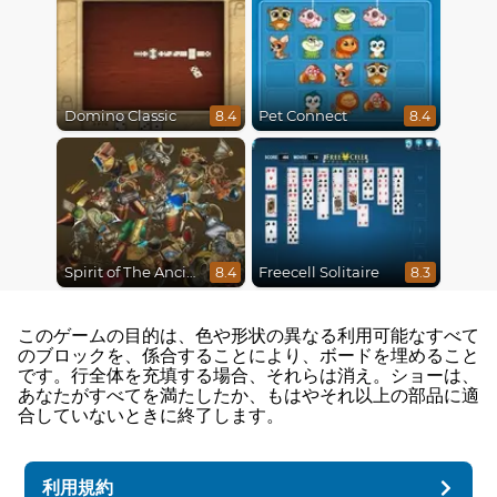
Domino Classic
Pet Connect
8.4
8.4
Spirit of The Ancient Forest
Freecell Solitaire
8.4
8.3
このゲームの目的は、色や形状の異なる利用可能なすべて
のブロックを、係合することにより、ボードを埋めること
です。行全体を充填する場合、それらは消え。ショーは、
あなたがすべてを満たしたか、もはやそれ以上の部品に適
合していないときに終了します。
利用規約