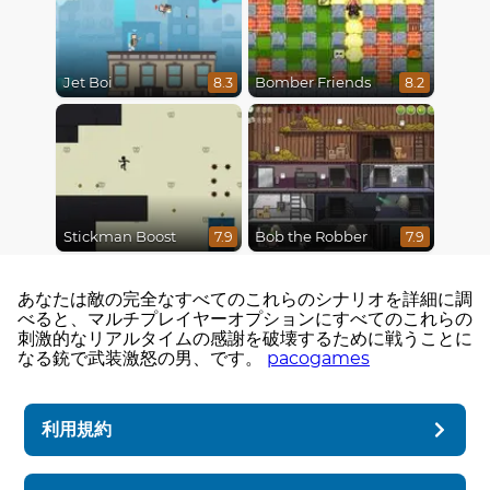
Jet Boi
Bomber Friends
8.3
8.2
Stickman Boost
Bob the Robber
7.9
7.9
あなたは敵の完全なすべてのこれらのシナリオを詳細に調
べると、マルチプレイヤーオプションにすべてのこれらの
刺激的なリアルタイムの感謝を破壊するために戦うことに
なる銃で武装激怒の男、です。
pacogames
利用規約