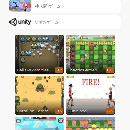
棒人間 ゲーム
Unityゲーム
Balls vs Zombies
Chaotic Garden
8.7
8.6
Battalion Commander
Gunblood
8.5
8.3