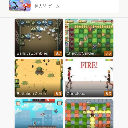
棒人間 ゲーム
Balls vs Zombies
Chaotic Garden
8.7
8.6
Battalion Commander
Gunblood
8.5
8.3