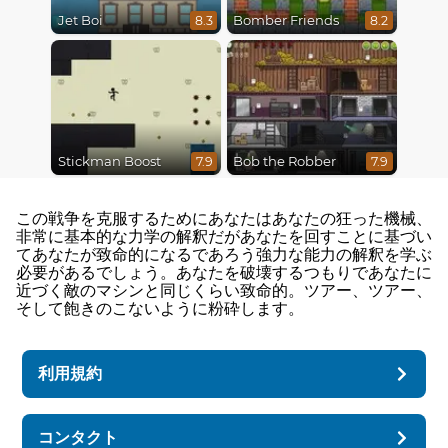
Jet Boi
Bomber Friends
8.3
8.2
Stickman Boost
Bob the Robber
7.9
7.9
この戦争を克服するためにあなたはあなたの狂った機械、
非常に基本的な力学の解釈だがあなたを回すことに基づい
てあなたが致命的になるであろう強力な能力の解釈を学ぶ
必要があるでしょう。あなたを破壊するつもりであなたに
近づく敵のマシンと同じくらい致命的。ツアー、ツアー、
そして飽きのこないように粉砕します。
利用規約
コンタクト