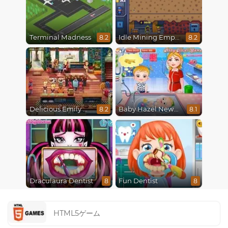
Terminal Madness
Idle Mining Empire
8.2
8.2
Delicious Emily New Beginning
Baby Hazel Newborn Vaccination
8.2
8.1
Draculaura Dentist
Fun Dentist
8
8
HTML5ゲーム