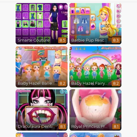
Smarte Couture
Barbie Pup Rescue
8.5
8.3
Baby Hazel Ballerina Dance
Baby Hazel Fairyland Ballet
8.2
8.2
Draculaura Dentist
Royal Princess Pregnant
8.1
8.1