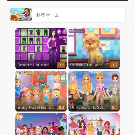
料理 ゲーム
Smarte Couture
Barbie Pup Rescue
8.6
8.3
Baby Hazel Ballerina Dance
Princess Girls Safari Trip
8.3
8.1