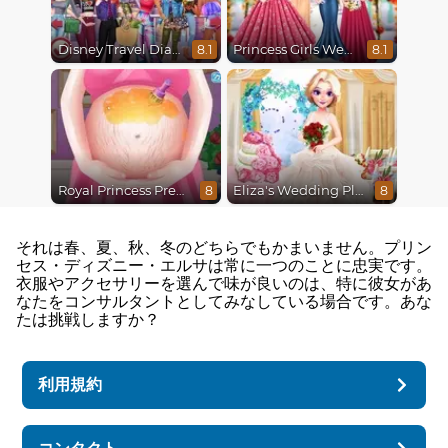
Disney Travel Diaries: City Break
Princess Girls Wedding Trip
8.1
8.1
Royal Princess Pregnant
Eliza's Wedding Planner
8
8
それは春、夏、秋、冬のどちらでもかまいません。プリン
セス・ディズニー・エルサは常に一つのことに忠実です。
衣服やアクセサリーを選んで味が良いのは、特に彼女があ
なたをコンサルタントとしてみなしている場合です。あな
たは挑戦しますか？
利用規約