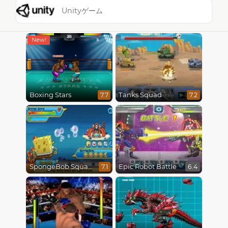
Unityゲーム
Boxing Stars
Tanks Squad
7.7
7.2
SpongeBob SquarePants : Monster Island Adventures
Epic Robot Battle
7.1
6.4