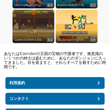
Ultimate Boxing
Battle Robot T-Rex Age
6.3
6.3
Gods of Arena Battles
Stickman Fighter Epic Battles
6.2
5.9
あなたはEzenderの王国の宝物の守護者です。無意識の
いくつかの紳士は盗むために、あなたのダンジョンに入っ
てきました。目を覚ますと、それらすべてを殺すために時
間です。
利用規約
コンタクト