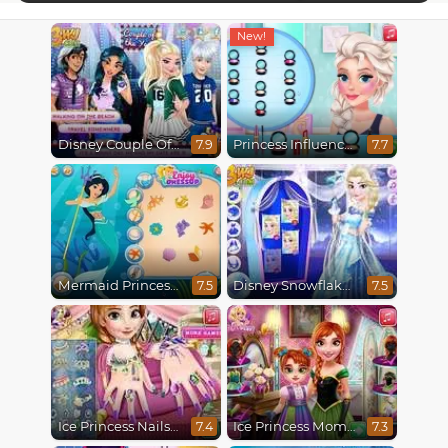
Disney Couple Of The Year
Princess Influencer Winter Wonderland
7.9
7.7
Mermaid Princesses
Disney Snowflakes Winter Ball
7.5
7.5
Ice Princess Nails Spa
Ice Princess Mommy Real Makeover
7.4
7.3