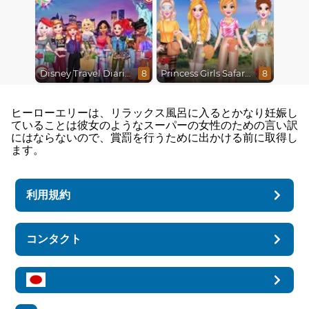
Disney Travel Diaries: City Break
Princess Girls Safari Trip
8
8
ヒーローエリーは、リラックス風呂に入るとかなり妊娠し
ていることは彼女のようなスーパーの女性のための言い訳
にはならないので、賞罰を行うために出かける前に取得し
ます。
利用規約
コンタクト