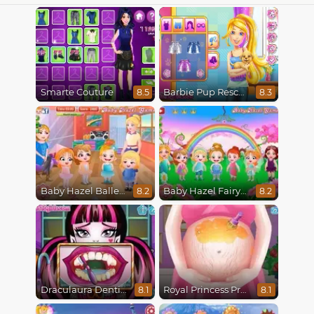
Smarte Couture
Barbie Pup Rescue
8.5
8.3
Baby Hazel Ballerina Dance
Baby Hazel Fairyland Ballet
8.2
8.2
Draculaura Dentist
Royal Princess Pregnant
8.1
8.1