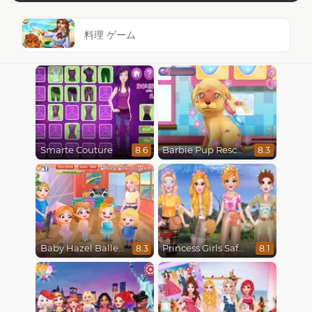
料理 ゲーム
Smarte Couture
Barbie Pup Rescue
8.6
8.3
Baby Hazel Ballerina Dance
Princess Girls Safari Trip
8.3
8.1