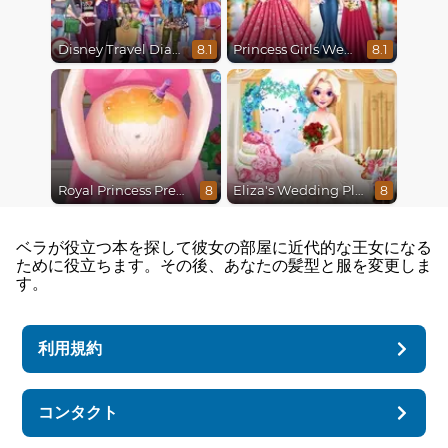
Disney Travel Diaries: City Break
Princess Girls Wedding Trip
8.1
8.1
Royal Princess Pregnant
Eliza's Wedding Planner
8
8
ベラが役立つ本を探して彼女の部屋に近代的な王女になる
ために役立ちます。その後、あなたの髪型と服を変更しま
す。
利用規約
コンタクト