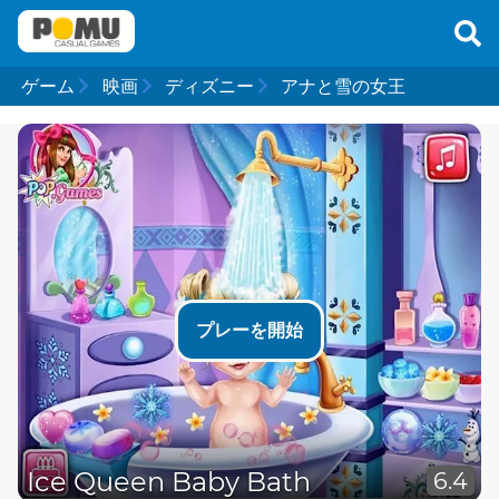
ゲーム
映画
ディズニー
アナと雪の女王
プレーを開始
Ice Queen Baby Bath
6.4