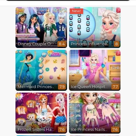
Disney Couple Of The Year
Princess Influencer Winter Wonderland
8.4
8
Mermaid Princesses
Ice Queen Hospital Recovery
7.9
7.7
Frozen Sisters Halloween Party
Ice Princess Nails Spa
7.6
7.6