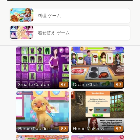
料理 ゲーム
着せ替え ゲーム
Smarte Couture
Dream Chefs
8.6
8.3
Barbie Pup Rescue
Home Makeover Hidden Object
8.3
8.3