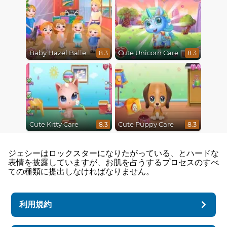
Baby Hazel Ballerina Dance
Cute Unicorn Care
8.3
8.3
Cute Kitty Care
Cute Puppy Care
8.3
8.3
ジェシーはロックスターになりたがっている、とハードな
表情を披露していますが、お肌を占うするプロセスのすべ
ての種類に提出しなければなりません。
利用規約