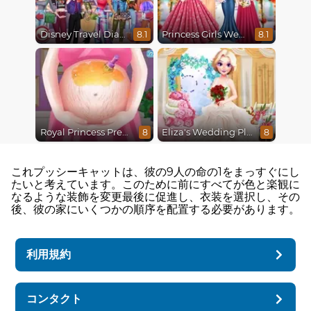
Disney Travel Diaries: City Break
Princess Girls Wedding Trip
8.1
8.1
Royal Princess Pregnant
Eliza's Wedding Planner
8
8
これプッシーキャットは、彼の9人の命の1をまっすぐにし
たいと考えています。このために前にすべてが色と楽観に
なるような装飾を変更最後に促進し、衣装を選択し、その
後、彼の家にいくつかの順序を配置する必要があります。
利用規約
コンタクト