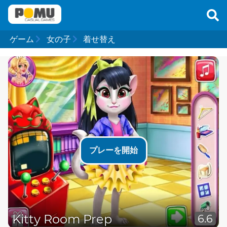
ゲーム
女の子
着せ替え
プレーを開始
Kitty Room Prep
6.6