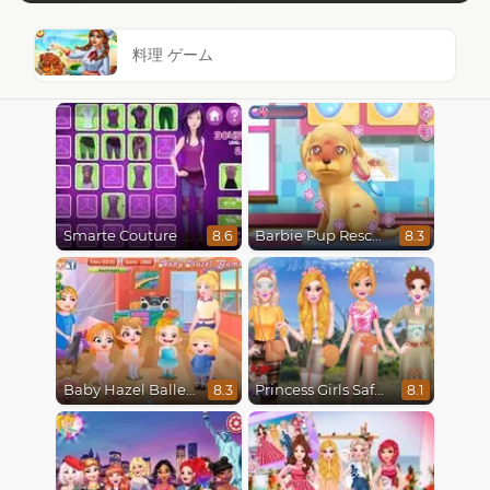
料理 ゲーム
Smarte Couture
Barbie Pup Rescue
8.6
8.3
Baby Hazel Ballerina Dance
Princess Girls Safari Trip
8.3
8.1