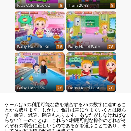
Kids Color Book 2
Train 2048
8
8
Baby Hazel In Kitchen
Baby Hazel Bathroom Hygiene
7.8
7.8
Baby Hazel Swimming
Baby Hazel Learns Colors
7.8
7.8
ゲームは4の利用可能な数を結合する24の数字に達するこ
とから成ります。しかし、合計は常にうまくいくとは限ら
ず、乗算、減算、除算もあります。あなたがしなければな
らない唯一のことは、これらの利用可能な操作のどれがそ
れぞれの場合に正しいものであるかを選ぶことであり、そ
してそれ故所望の数値を達成する。