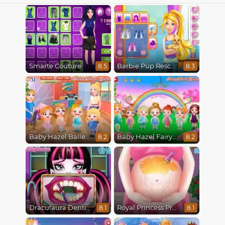
Smarte Couture
Barbie Pup Rescue
8.5
8.3
Baby Hazel Ballerina Dance
Baby Hazel Fairyland Ballet
8.2
8.2
Draculaura Dentist
Royal Princess Pregnant
8.1
8.1