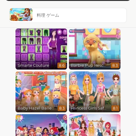
料理 ゲーム
Smarte Couture
Barbie Pup Rescue
8.6
8.3
Baby Hazel Ballerina Dance
Princess Girls Safari Trip
8.3
8.1