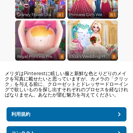
Disney Travel Diaries: City Break
Princess Girls Wedding Trip
8.1
8.1
Royal Princess Pregnant
Eliza's Wedding Planner
8
8
メリダはPinterestに眩しい服と新鮮な色とりどりのメイ
クを写真に載せたいと思っていますが、カメラの「クリッ
ク」を与える前に、クローゼットとドレッサードローイン
グで欲しいものを探し出すそれぞれのプロセスを経なけれ
ばなりません。あなたが望む魅力を与えてください。
利用規約