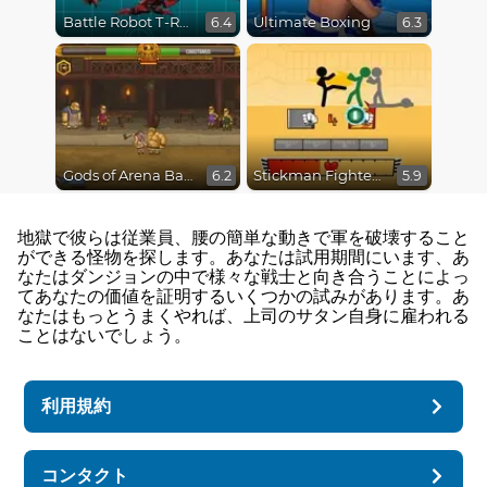
Battle Robot T-Rex Age
Ultimate Boxing
6.4
6.3
Gods of Arena Battles
Stickman Fighter Epic Battles
6.2
5.9
地獄で彼らは従業員、腰の簡単な動きで軍を破壊すること
ができる怪物を探します。あなたは試用期間にいます、あ
なたはダンジョンの中で様々な戦士と向き合うことによっ
てあなたの価値を証明するいくつかの試みがあります。あ
なたはもっとうまくやれば、上司のサタン自身に雇われる
ことはないでしょう。
利用規約
コンタクト