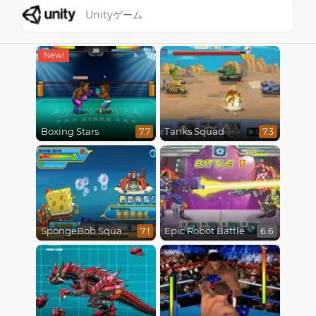
Unityゲーム
Boxing Stars
Tanks Squad
7.7
7.3
SpongeBob SquarePants : Monster Island Adventures
Epic Robot Battle
7.1
6.6