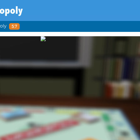
opoly
oly
5.7