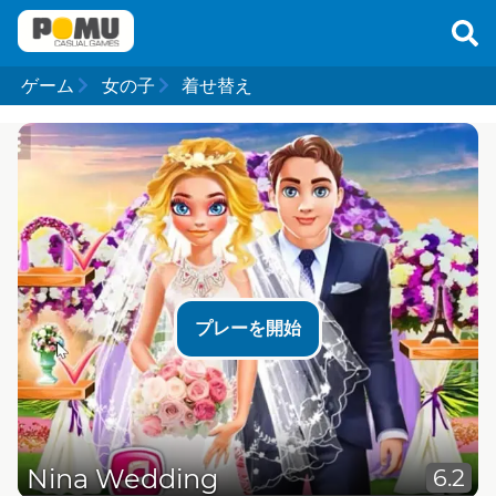
ゲーム
女の子
着せ替え
プレーを開始
Nina Wedding
6.2