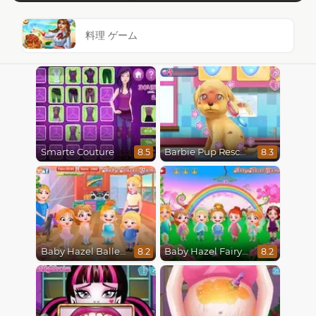
料理 ゲーム
Smarte Couture
Barbie Pup Rescue
8.5
8.3
Baby Hazel Ballerina Dance
Baby Hazel Fairyland Ballet
8.2
8.2