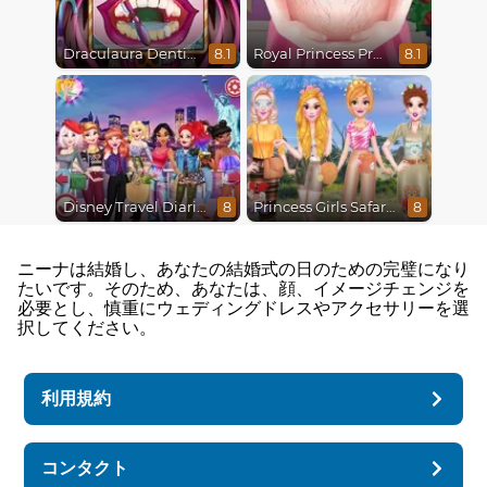
Draculaura Dentist
Royal Princess Pregnant
8.1
8.1
Disney Travel Diaries: City Break
Princess Girls Safari Trip
8
8
ニーナは結婚し、あなたの結婚式の日のための完璧になり
たいです。そのため、あなたは、顔、イメージチェンジを
必要とし、慎重にウェディングドレスやアクセサリーを選
択してください。
利用規約
コンタクト