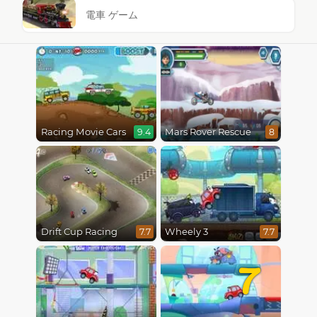
電車 ゲーム
Racing Movie Cars
Mars Rover Rescue
9.4
8
Drift Cup Racing
Wheely 3
7.7
7.7
7