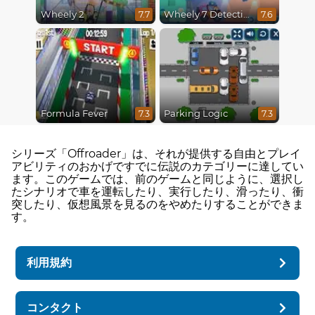
Wheely 2
Wheely 7 Detective
7.7
7.6
Formula Fever
Parking Logic
7.3
7.3
シリーズ「Offroader」は、それが提供する自由とプレイ
アビリティのおかげですでに伝説のカテゴリーに達してい
ます。このゲームでは、前のゲームと同じように、選択し
たシナリオで車を運転したり、実行したり、滑ったり、衝
突したり、仮想風景を見るのをやめたりすることができま
す。
利用規約
コンタクト