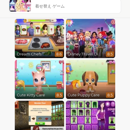
着せ替え ゲーム
Dream Chefs
Disney Travel Diaries: City Break
8.6
8.5
Cute Kitty Care
Cute Puppy Care
8.5
8.5