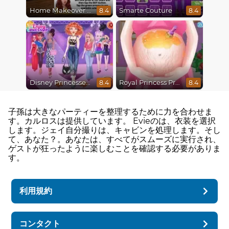
Home Makeover Hidden Object
Smarte Couture
8.4
8.4
Disney Princesses Runway Show
Royal Princess Pregnant
8.4
8.4
子孫は大きなパーティーを整理するために力を合わせま
す。カルロスは提供しています。 Evieのは、衣装を選択
します。ジェイ自分撮りは、キャビンを処理します。そし
て、あなた？。あなたは、すべてがスムーズに実行され、
ゲストが狂ったように楽しむことを確認する必要がありま
す。
利用規約
コンタクト