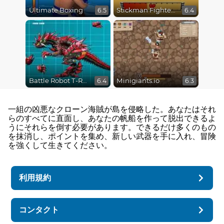
Ultimate Boxing
Stickman Fighter Epic Battles
6.5
6.4
Battle Robot T-Rex Age
Minigiants.io
6.4
6.3
一組の凶悪なクローン海賊が島を侵略した。あなたはそれ
らのすべてに直面し、あなたの帆船を作って脱出できるよ
うにそれらを倒す必要があります。できるだけ多くのもの
を抹消し、ポイントを集め、新しい武器を手に入れ、冒険
を強くして生きてください。
利用規約
コンタクト