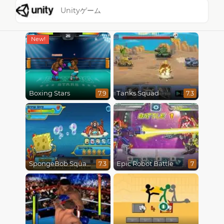
Unityゲーム
Boxing Stars
Tanks Squad
7.9
7.3
SpongeBob SquarePants : Monster Island Adventures
Epic Robot Battle
7.3
7