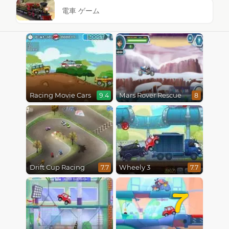
電車 ゲーム
Racing Movie Cars
Mars Rover Rescue
9.4
8
Drift Cup Racing
Wheely 3
7.7
7.7
7