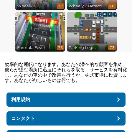
Wheely 2
Wheely 7 Detective
7.7
7.6
Formula Fever
Parking Logic
7.3
7.3
効率的な運転になります。あなたの潜在的な顧客を集め、
彼らが望む場所に迅速にそれらを取る、サービスを有料化
し、あなたの車の中で改善を行うか、株式市場に投資しま
す。あなたが欲しいものは何でも。
利用規約
コンタクト