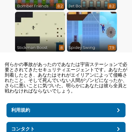
Bomber Friends
Jet Boi
8.2
8.2
Stickman Boost
Spidey Swing
8
7.9
何らかの事故があったのであなたは宇宙ステーションで必
要とされてきたセキュリティエージェントです。あなたが
到着したとき、あなたはそれがエイリアンによって侵略さ
れたこと、そして死んでいない人間がゾンビになったか、
さらに悪いことに気づいた。明らかにあなたは彼ら全員と
戦わなければならないでしょう。
利用規約
コンタクト