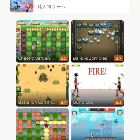
棒人間 ゲーム
Chaotic Garden
Balls vs Zombies
8.9
8.7
Battalion Commander
Gunblood
8.4
8.3