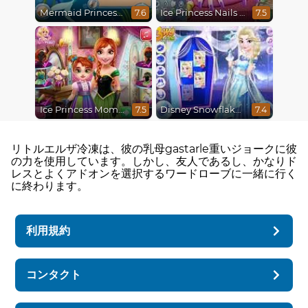
Mermaid Princesses
Ice Princess Nails Spa
7.6
7.5
Ice Princess Mommy Real Makeover
Disney Snowflakes Winter Ball
7.5
7.4
リトルエルザ冷凍は、彼の乳母gastarle重いジョークに彼
の力を使用しています。しかし、友人であるし、かなりド
レスとよくアドオンを選択するワードローブに一緒に行く
に終わります。
利用規約
コンタクト