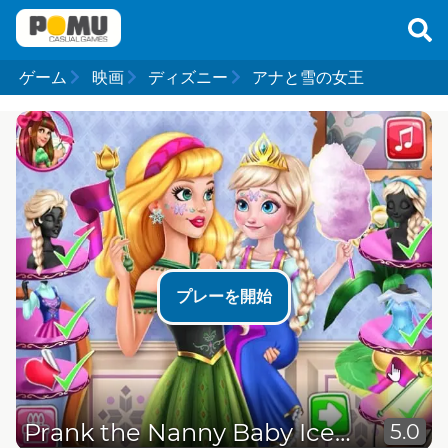
ゲーム
映画
ディズニー
アナと雪の女王
プレーを開始
Prank the Nanny Baby Ice Queen
5.0