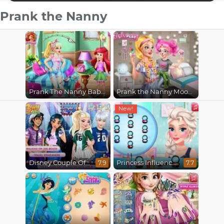
Prank the Nanny
Prank The Nanny Baby Ariel
Prank the Nanny Moody Ally
Disney Couple Of The Year
Princess Influencer Winter Wonderland
7.9
7.7