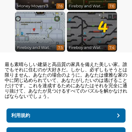
Money Movers 3: Guard Duty
Fireboy and Watergirl 5 : Elements
7.6
7.6
4
Fireboy and Watergirl in The Ice Temple
Fireboy and Watergirl 4 : Crystal Temple
7.5
7.4
最も素晴らしい建築と高品質の家具を備えた美しい家。誰
でもそれに住むのが大好きだ。しかし、必ずしもそうとは
限りません。あなたの場合のように。あなたは優雅な家の
中に閉じ込められていて、あなたがしたいのは逃げること
だけです。これを達成するためにあなたはそれを完全に通
り抜けて、あなたが見つけるすべてのパズルを解かなけれ
ばならないでしょう。
利用規約