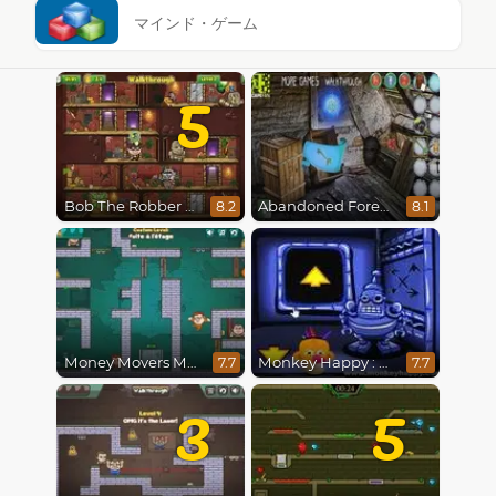
マインド・ゲーム
5
Bob The Robber 5 The Temple Adventure
Abandoned Forest House
8.2
8.1
Money Movers Maker
Monkey Happy : Stage 0112
7.7
7.7
3
5