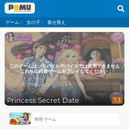
ゲーム
女の子
着せ替え
このゲームは、モバイルデバイスでは使用できません
- これらの代替ゲームをプレイしてください：
Princess Secret Date
7.3
料理 ゲーム