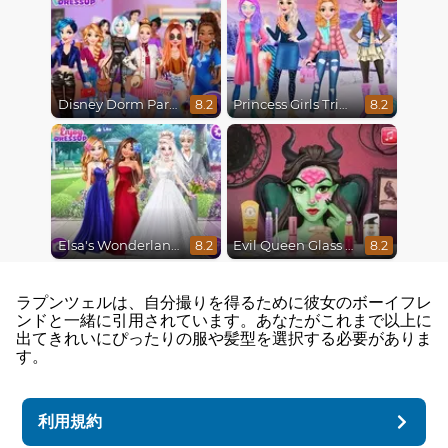
Disney Dorm Party
Princess Girls Trip To Aspen
8.2
8.2
Elsa's Wonderland Wedding
Evil Queen Glass Skin Routine #Influencer
8.2
8.2
ラプンツェルは、自分撮りを得るために彼女のボーイフレ
ンドと一緒に引用されています。あなたがこれまで以上に
出てきれいにぴったりの服や髪型を選択する必要がありま
す。
利用規約