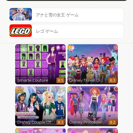
アナと雪の女王 ゲーム
レゴ ゲーム
Smarte Couture
Disney Travel Diaries: City Break
8.5
8.3
Disney Couple Of The Year
Disney Princesses Runway Show
8.3
8.2