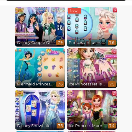
Disney Couple Of The Year
Princess Influencer Winter Wonderland
7.9
7.6
Mermaid Princesses
Ice Princess Nails Spa
7.6
7.5
Disney Snowflakes Winter Ball
Ice Princess Mommy Real Makeover
7.5
7.4