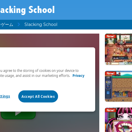
lacking School
ンゲーム
Slacking School