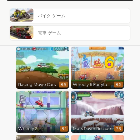
バイク ゲーム
電車 ゲーム
6
Racing Movie Cars
Wheely 6 Fairytale
8.9
8.5
Wheely 2
Mars Rover Rescue
8.1
7.9