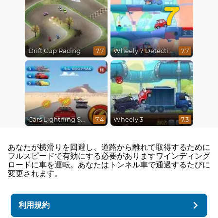
7
Drift Cup Racing
Wheely 7 Detective
7.7
7.7
Cars Lightning Speed
Wheely 3
7.4
7.3
あなたが横滑りを回避し、道路から離れて取得するために
フルスピードで有効にする必要がありますワインディング
ロードに車を運転。あなたはトンネル車で通過するたびに
変更されます。
利用規約