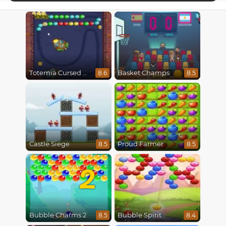
Totemia Cursed Marbles
Basket Champs
8.6
8.5
Castle Siege
Proud Farmer
8.5
8.5
2
Bubble Charms 2
Bubble Spirit
8.5
8.4