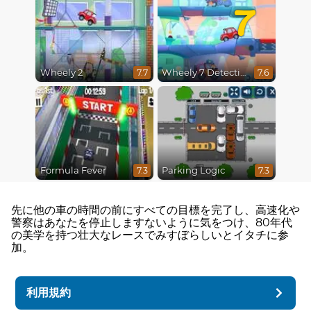
7
Wheely 2
Wheely 7 Detective
7.7
7.6
Formula Fever
Parking Logic
7.3
7.3
先に他の車の時間の前にすべての目標を完了し、高速化や
警察はあなたを停止しますないように気をつけ、80年代
の美学を持つ壮大なレースでみすぼらしいとイタチに参
加。
利用規約