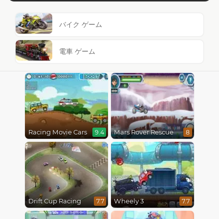
バイク ゲーム
電車 ゲーム
Racing Movie Cars
Mars Rover Rescue
9.4
8
Drift Cup Racing
Wheely 3
7.7
7.7