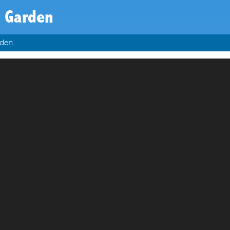
y Garden
rden